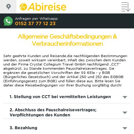
Anfragen per Whatsapp
0152 37 77 12 23
Allgemeine Geschäftsbedingungen &
Verbraucherinformationen
Sehr geehrte Kunden und Reisende,die nachfolgenden Bestimmungen
werden, soweit wirksam vereinbart, Inhalt des zwischen dem Kunden
und der Firma Crystal Collegium Travel GmbH nachfolgend „CCT“
abgekürzt, zu Stande kommenden Pauschalreisevertrages. Sie
ergänzen die gesetzlichen Vorschriften der §§ 651a - y BGB
(Bürgerliches Gesetzbuch) und der Artikel 250 und 252 des EGBGB
(Einführungsgesetz zum BGB) und füllen diese aus. Bitte lesen Sie
daher diese Reisebedingungen vor Ihrer Buchung sorgfältig durch!
1. Stellung von CCT bei vermittelten Leistungen
2. Abschluss des Pauschalreisevertrages;
Verpflichtungen des Kunden
3. Bezahlung