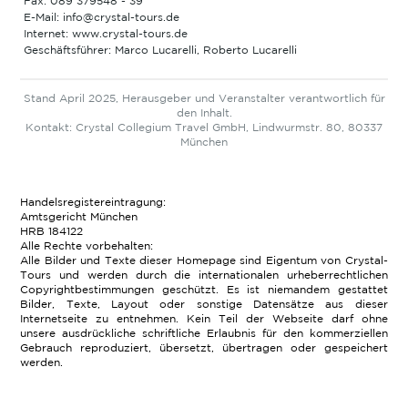
Fax: 089 379548 - 39
E-Mail: info@crystal-tours.de
Internet: www.crystal-tours.de
Geschäftsführer: Marco Lucarelli, Roberto Lucarelli
Stand April 2025, Herausgeber und Veranstalter verantwortlich für
den Inhalt.
Kontakt: Crystal Collegium Travel GmbH, Lindwurmstr. 80, 80337
München
Handelsregistereintragung:
Amtsgericht München
HRB 184122
Alle Rechte vorbehalten:
Alle Bilder und Texte dieser Homepage sind Eigentum von Crystal-
Tours und werden durch die internationalen urheberrechtlichen
Copyrightbestimmungen geschützt. Es ist niemandem gestattet
Bilder, Texte, Layout oder sonstige Datensätze aus dieser
Internetseite zu entnehmen. Kein Teil der Webseite darf ohne
unsere ausdrückliche schriftliche Erlaubnis für den kommerziellen
Gebrauch reproduziert, übersetzt, übertragen oder gespeichert
werden.