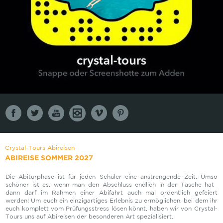
Crystal-Tours Abireisen
ABIREISE SOMMER 2027
Die Abiturphase ist für jeden Schüler eine anstrengende Zeit. Umso
schöner ist es, wenn man den Abschluss endlich in der Tasche hat 
dann darf im Rahmen einer Abifahrt auch mal ordentlich gefeiert
werden! Um euch ein einzigartiges Erlebnis zu ermöglichen, bei dem ihr
euch komplett vom Prüfungsstress lösen könnt, haben wir von Crystal-
Tours uns auf Abireisen der besonderen Art spezialisiert.