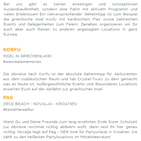
Bei uns gibt es keinen einseitigen und konzeptlosen
Auslandsaufenthalt, sondern eine Fahrt mit aktivem Programm und
vielen Erlebnissen! Ein vielversprechender Geheimtipp ist zum Beispiel
die griechische Insel Korfu mit karibischem Flair sowie zahlreichen
Events und Gelegenheiten zum Feiern. Daneben organisieren wir für
euch aber auch Reisen zu anderen angesagten Locations in ganz
Europa.
KORFU
INSEL IN GRIECHENLAND
#wecreatememories
Die Abireise nach Korfu ist der absolute Geheimtipp für Abiturienten
aus dem süddeutschen Raum und hat Crystal-Tours zu dem gemacht
was es heute ist. Außergewöhnliche Events und Besonderes Locations
erwarten Euch auf der Abifahrt zur griechischen Insel.
PAG
ZRCÉ BEACH - NOVALJA - KROATIEN
#tastetherealfun
Wenn Du und Deine Freunde zum lang ersehnten Ende Eurer Schulzeit
zur Abireise nochmal richtig abfeiern wollt, dann seid Ihr hier genau
richtig. Novalja liegt auf Pag – DER Insel für Partyurlaub in Kroatien. Sie
zählt zu den heißesten Partylocations im Mittelmeerraum!